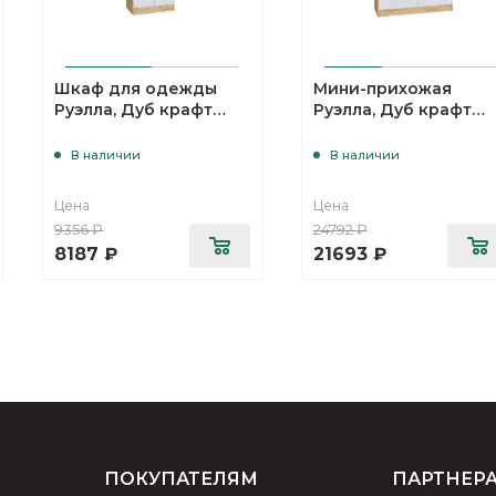
Шкаф для одежды
Мини-прихожая
Руэлла, Дуб крафт
Руэлла, Дуб крафт
золотой, Белый
золотой, Белый
В наличии
В наличии
Цена
Цена
9356
₽
24792
₽
8187
₽
21693
₽
ПОКУПАТЕЛЯМ
ПАРТНЕР