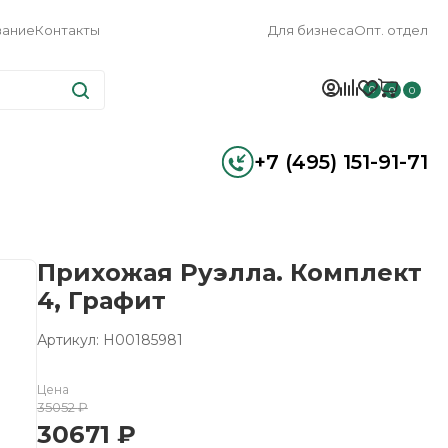
вание
Контакты
Для бизнеса
Опт. отдел
0
0
0
+7 (495) 151-91-71
Прихожая Руэлла. Комплект
4, Графит
Артикул: Н00185981
Цена
35052
₽
30671
₽