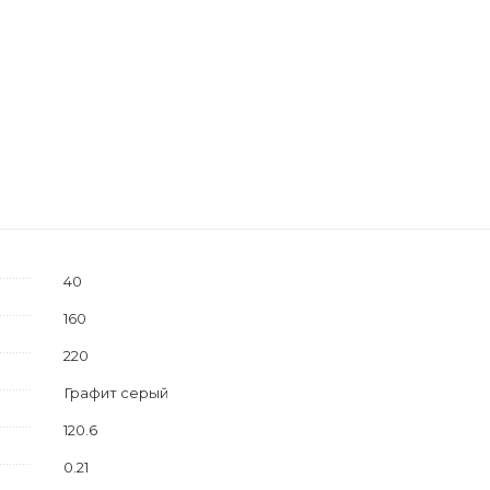
40
160
220
Графит серый
120.6
0.21