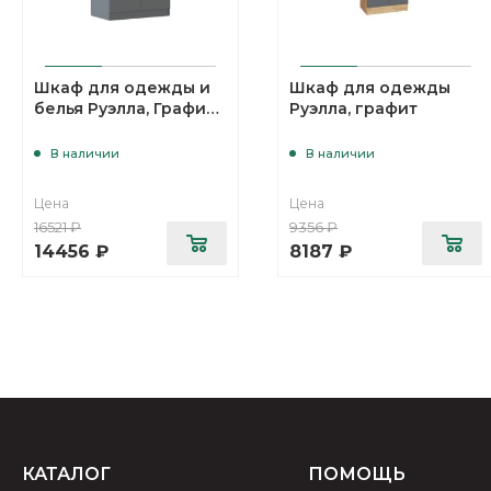
Шкаф для одежды и
Шкаф для одежды
белья Руэлла, Графит
Руэлла, графит
серый
В наличии
В наличии
Цена
Цена
16521
₽
9356
₽
14456
₽
8187
₽
КАТАЛОГ
ПОМОЩЬ