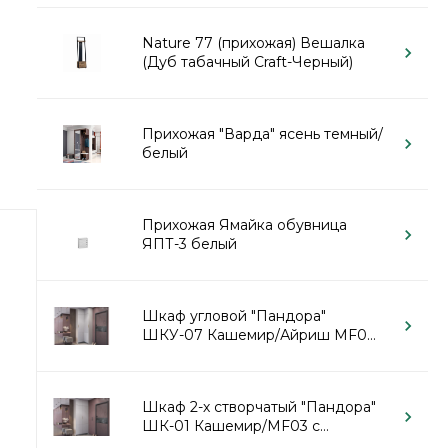
Nature 77 (прихожая) Вешалка
(Дуб табачный Craft-Черный)
Прихожая "Варда" ясень темный/
белый
Прихожая Ямайка обувница
ЯПТ-3 белый
Шкаф угловой "Пандора"
ШКУ-07 Кашемир/Айриш MF03
с антресолью
Шкаф 2-х створчатый "Пандора"
ШК-01 Кашемир/MF03 с
антресолью