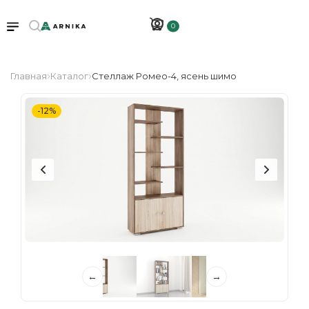
0
Главная
Каталог
Стеллаж Ромео-4, ясень шимо
-12%
←
→